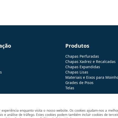
ação
Produtos
Chapas Perfuradas
Chapas Xadrez e Recalcadas
Chapas Expandidas
s
Chapas Lisas
Materiais e Eixos para Moinh
Grades de Pisos
Telas
 experiência enquanto visita o nosso website. Os cookies ajudam-nos a melh
© 2026 Expanfuros. Todos os direitos reservados.
ais e análise de tráfego. Estes cookies podem também incluir cookies de terce