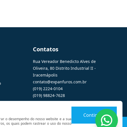
Contatos
Rua Vereador Benedicto Alves de
Oliveira, 80 Distrito Industrial II -
Iracemápolis
contato@expanfuros.com.br
o
(019) 2224-0104
(019) 98824-7628
Continuar
orar o desempenho do nosso website e a sua
Wh
iros, os quais podem rastrear o uso do nosso