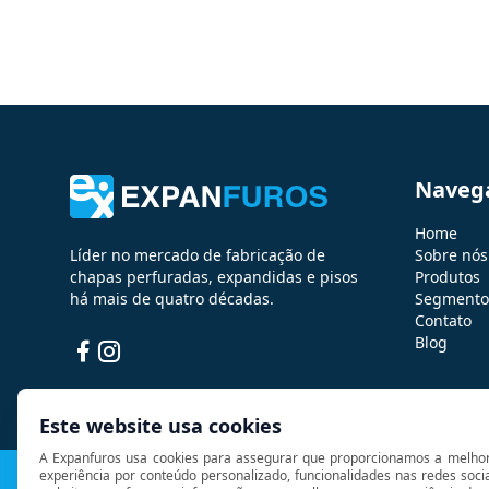
Naveg
Home
Líder no mercado de fabricação de
Sobre nós
chapas perfuradas, expandidas e pisos
Produtos
há mais de quatro décadas.
Segmento
Contato
Blog
Facebook
Instagram
Este website usa cookies
A Expanfuros usa cookies para assegurar que proporcionamos a melhor
experiência por conteúdo personalizado, funcionalidades nas redes soci